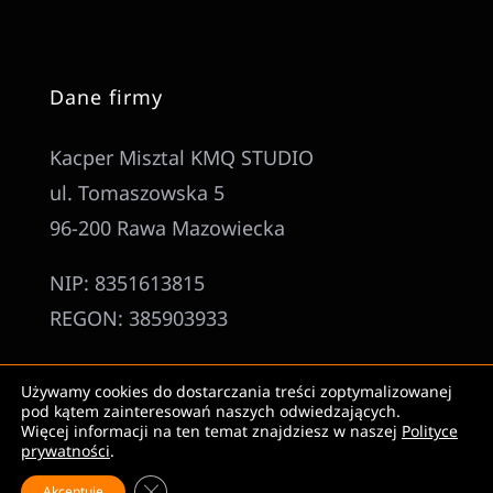
Dane firmy
Kacper Misztal KMQ STUDIO
ul. Tomaszowska 5
96-200 Rawa Mazowiecka
NIP: 8351613815
REGON: 385903933
Używamy cookies do dostarczania treści zoptymalizowanej
pod kątem zainteresowań naszych odwiedzających.
Więcej informacji na ten temat znajdziesz w naszej
Polityce
© KMQSTUDIO 2026
prywatności
.
Zamknij panel powiadomień o ciasteczkach 
Akceptuję